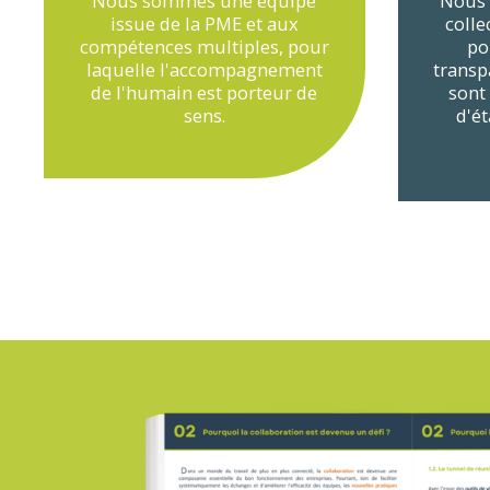
Nous sommes une équipe
Nous 
issue de la PME et aux
colle
compétences multiples, pour
po
laquelle l'accompagnement
transp
de l'humain est porteur de
sont
sens.
d'ét