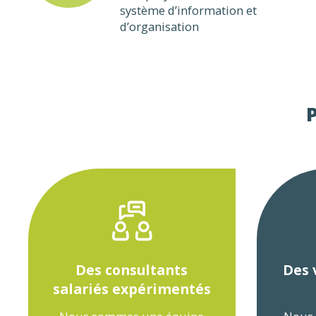
système d’information et
d’organisation
P
Des consultants
Des 
salariés expérimentés