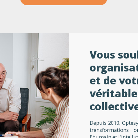
Vous souh
organisat
et de vo
véritable
collectiv
Depuis 2010, Optesy
transformations o
l'humain et l'intell