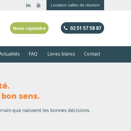
Location salles de réunion
02 51 57 58 87
Nous rejoindre
Actualités
FAQ
Livres blancs
Contact
,
boratives ?
Suivante
 plus humaine, plus efficace.