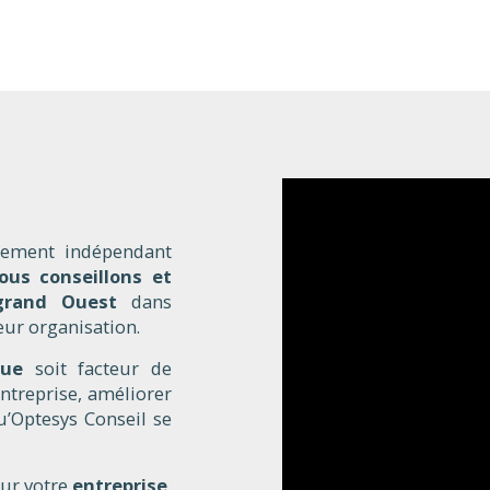
lement indépendant
ous conseillons et
grand Ouest
dans
eur organisation.
ique
soit facteur de
ntreprise, améliorer
 qu’Optesys Conseil se
ur votre
entreprise
,