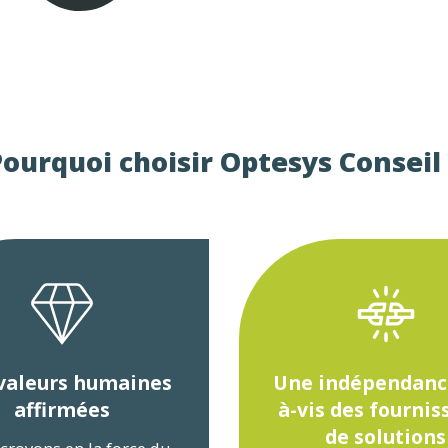
ourquoi choisir Optesys Conseil 
valeurs humaines
Une indépendance
affirmées
à-vis des fournis
de solutions