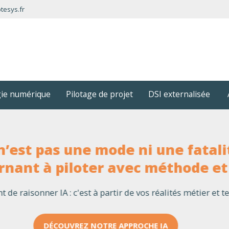
tesys.fr
gie numérique
Pilotage de projet
DSI externalisée
Vous avez les outils collaboratifs
vous changé vos pratiques colla
’est possible. Co-construisez une organisation plus fluide,
DÉCOUVREZ NOTRE ACCOMPAGNEMENT