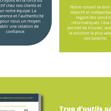
croyons en la force du
ctif chez nos clients et
Notre conseil se doit 
ur notre équipe. La
objectif et indépend
arence et l'authenticité
regard des soluti
 pour nous un moyen
informatiques. Cela
ablir une relation de
permet de trouver, ave
confiance.
la solution la plus ad
vos besoins.
Trop d’outils p