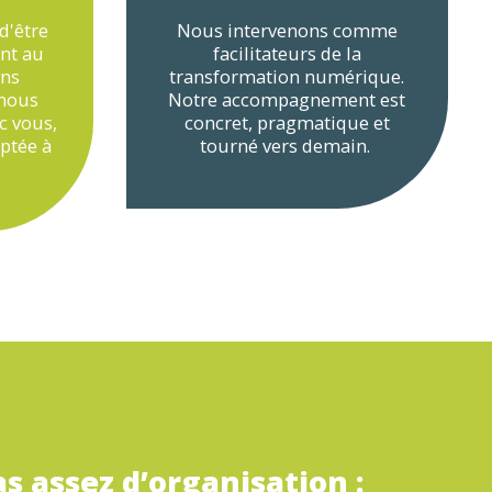
d'être
Nous intervenons comme
ant au
facilitateurs de la
ons
transformation numérique.
 nous
Notre accompagnement est
c vous,
concret, pragmatique et
aptée à
tourné vers demain.
as assez d’organisation :