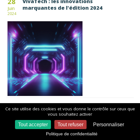
28
VivaTech : les innovations
marquantes de l'édition 2024
Juin
2024
28
Comprendre l'IA Act et ses enjeux
Ce site utilise des cookies et vous donne le contrôle sur ceux que
vous souhaitez activer
Juin
2024
Tout accepter
Tout refuser
Personnaliser
Politique de confidentialité