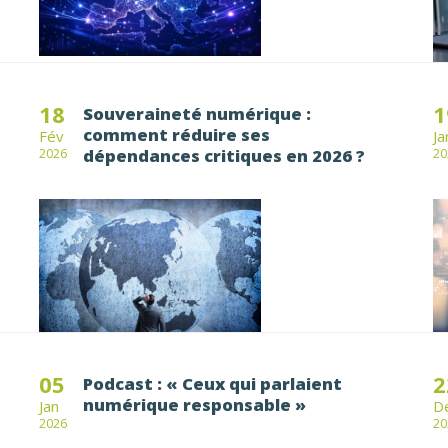
18
1
Souveraineté numérique :
comment réduire ses
Fév
Ja
dépendances critiques en 2026 ?
2026
20
05
2
Podcast : « Ceux qui parlaient
numérique responsable »
Jan
D
2026
20