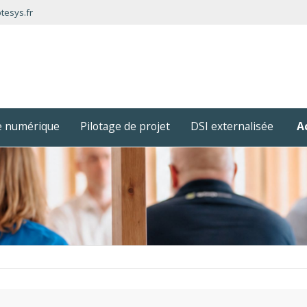
tesys.fr
ie numérique
Pilotage de projet
DSI externalisée
A