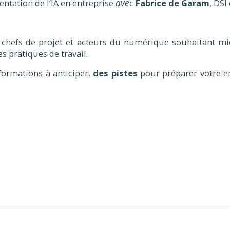
ave
ntation de l’IA en entreprise
c
Fabrice de Garam
, DSI
I, chefs de projet et acteurs du numérique souhaitant mi
les pratiques de travail.
formations à anticiper,
des pistes
pour préparer votre en