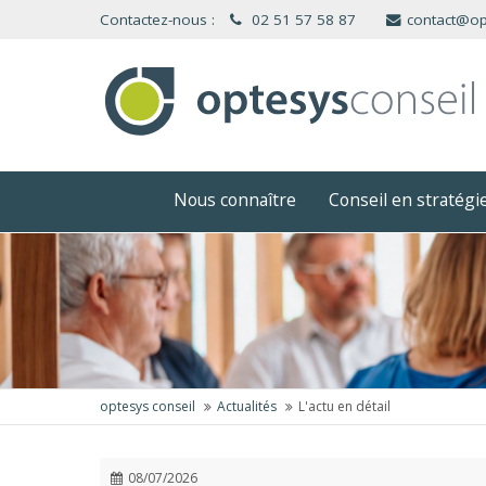
Panneau de gestion des cookies
Contactez-nous :
02 51 57 58 87
contact@op
Nous connaître
Conseil en stratég
optesys conseil
Actualités
L'actu en détail
08/07/2026