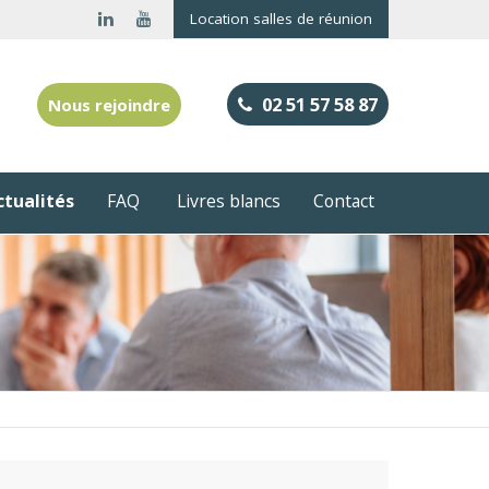
Location salles de réunion
02 51 57 58 87
Nous rejoindre
ctualités
FAQ
Livres blancs
Contact