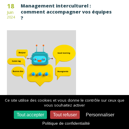
18
Management interculturel :
comment accompagner vos équipes
Juin
?
2024
Ce site utilise des cookies et vous donne le contrôle sur ceux que
vous souhaitez activer
12
Transformation numérique et
Tout accepter
Tout refuser
Personnaliser
accompagnement du changement,
Juin
ça va de pair !
2024
Politique de confidentialité