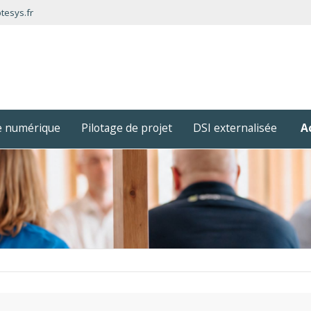
tesys.fr
ie numérique
Pilotage de projet
DSI externalisée
A