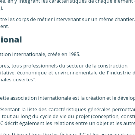
, en y intégrant les caractéristiques de chaque élément (
).
entre les corps de métier intervenant sur un même chantier.
ent.
ional
ion internationale, créée en 1985.
res, tous professionnels du secteur de la construction.
itative, économique et environnementale de l'industrie d
nales ouvertes".
 cette association internationale est la création et le déve
présentant la liste des caractéristiques générales permet
e, tout au long du cycle de vie du projet (conception, constr
IFC décrit également les relations entre un objet et les autre
 (en théorie) tous lire les fichiers IFC et les associer dans 