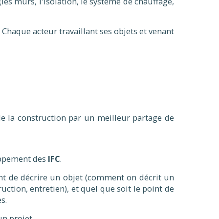
les murs, l'isolation, le système de chauffage,
 Chaque acteur travaillant ses objets et venant
e la construction par un meilleur partage de
loppement des
IFC
.
tant de décrire un objet (comment on décrit un
uction, entretien), et quel que soit le point de
s.
un projet.