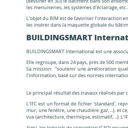
(dessiner en 3D) le bâtiment dans son ensemble
les menuiseries, les systèmes d'éclairage, etc...
L'objet du BIM est de favoriser l'interaction 
les insérer dans la maquette globale du bâtim
BUILDINGSMART Internat
BUILDINGSMART International est une associat
Elle regroupe, dans 24 pays, près de 500 memb
Sa mission: "soutenir une amélioration qual
l'information, basé sur des normes internatio
Le principal résultat des travaux réalisés par
L'IFC est un format de fichier 'standard', re
mur, une fenêtre, une chaudière gaz, ...), et c
vue (architecture, thermique, estimatif, ...). L'
Ainsi, les logiciels de conception (CAO) peuvent