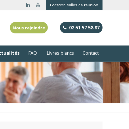
Location salles de réunion
02 51 57 58 87
Nous rejoindre
ctualités
FAQ
Livres blancs
Contact