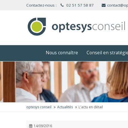
Panneau de gestion des cookies
Contactez-nous :
02 51 57 58 87
contact@op
Nous connaître
Conseil en stratég
optesys conseil
Actualités
L'actu en détail
14/09/2016