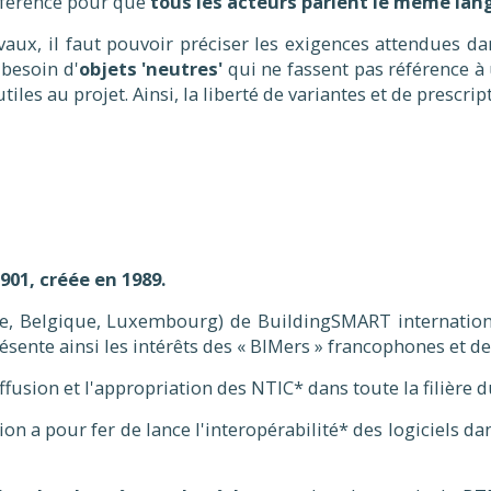
référence pour que
tous les acteurs parlent le même la
aux, il faut pouvoir préciser les exigences attendues 
besoin d'
objets 'neutres'
qui ne fassent pas référence à
iles au projet. Ainsi, la liberté de variantes et de prescrip
01, créée en 1989.
ce, Belgique, Luxembourg) de BuildingSMART internationa
ésente ainsi les intérêts des « BIMers » francophones et de
ffusion et l'appropriation des NTIC* dans toute la filière 
ion a pour fer de lance l'interopérabilité* des logiciels d