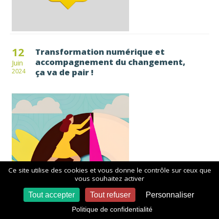
12
Transformation numérique et
accompagnement du changement,
Juin
ça va de pair !
2024
Ce site utilise des cookies et vous donne le contrôle sur ceux que
vous souhaitez activer
Tout accepter
Tout refuser
Personnaliser
03
Podcast : "Regards croisés autour
de la digitalisation des RH"
Mai
Politique de confidentialité
2024